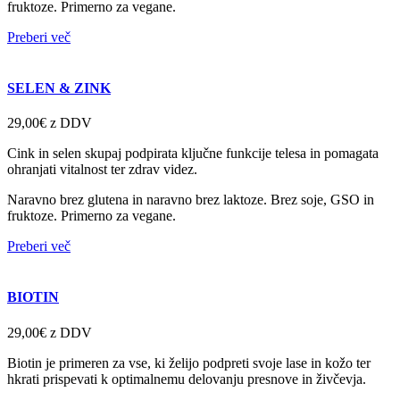
fruktoze. Primerno za vegane.
Preberi več
SELEN & ZINK
29,00€
z DDV
Cink in selen skupaj podpirata ključne funkcije telesa in pomagata
ohranjati vitalnost ter zdrav videz.
Naravno brez glutena in naravno brez laktoze. Brez soje, GSO in
fruktoze. Primerno za vegane.
Preberi več
BIOTIN
29,00€
z DDV
Biotin je primeren za vse, ki želijo podpreti svoje lase in kožo ter
hkrati prispevati k optimalnemu delovanju presnove in živčevja.