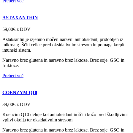
Preberi več
ASTAXANTHIN
59,00€
z DDV
Astaksantin je izjemno močen naravni antioksidant, pridobljen iz
mikroalg. Ščiti celice pred oksidativnim stresom in pomaga krepiti
imunski sistem.
Naravno brez glutena in naravno brez laktoze. Brez soje, GSO in
fruktoze.
Preberi več
COENZYM Q10
39,00€
z DDV
Koencim Q10 deluje kot antioksidant in ščiti kožo pred škodljivimi
vplivi okolja ter oksidativnim stresom.
Naravno brez glutena in naravno brez laktoze. Brez soje, GSO in