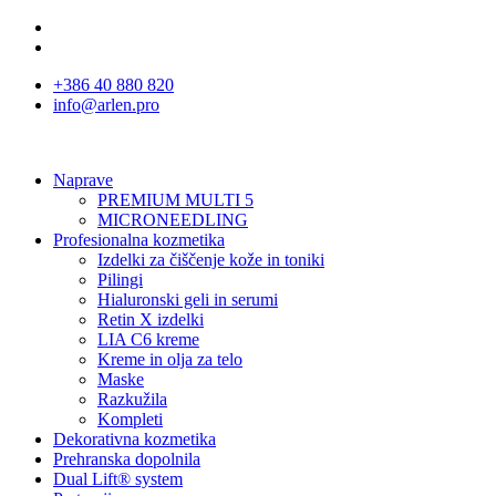
+386 40 880 820
info@arlen.pro
Naprave
PREMIUM MULTI 5
MICRONEEDLING
Profesionalna kozmetika
Izdelki za čiščenje kože in toniki
Pilingi
Hialuronski geli in serumi
Retin X izdelki
LIA C6 kreme
Kreme in olja za telo
Maske
Razkužila
Kompleti
Dekorativna kozmetika
Prehranska dopolnila
Dual Lift® system