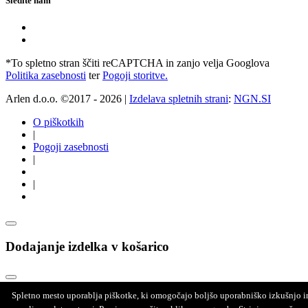
Sledite nam
*To spletno stran ščiti reCAPTCHA in zanjo velja Googlova
Politika zasebnosti
ter
Pogoji storitve.
Arlen d.o.o. ©2017 - 2026 |
Izdelava spletnih strani
:
NGN.SI
O piškotkih
|
Pogoji zasebnosti
|
|
Dodajanje izdelka v košarico
Spletno mesto uporablja piškotke, ki omogočajo boljšo uporabniško izkušnjo i
Opozorilo