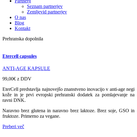
Partnerji
Seznam partnerjev
Zemljevid partnerjev
O nas
Blog
Kontakt
Prehranska dopolnila
Etercell capsules
ANTI-AGE KAPSULE
99,00€
z DDV
EterCell predstavlja najnovejšo znanstveno inovacijo v anti-age negi
kože in je prvi evropski prehranski dodatek za pomlajevanje na
ravni DNK.
Naravno brez glutena in naravno brez laktoze. Brez soje, GSO in
fruktoze. Primerno za vegane.
Preberi več