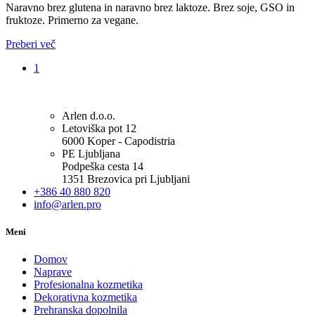
Naravno brez glutena in naravno brez laktoze. Brez soje, GSO in
fruktoze. Primerno za vegane.
Preberi več
1
Arlen d.o.o.
Letoviška pot 12
6000 Koper - Capodistria
PE Ljubljana
Podpeška cesta 14
1351 Brezovica pri Ljubljani
+386 40 880 820
info@arlen.pro
Meni
Domov
Naprave
Profesionalna kozmetika
Dekorativna kozmetika
Prehranska dopolnila