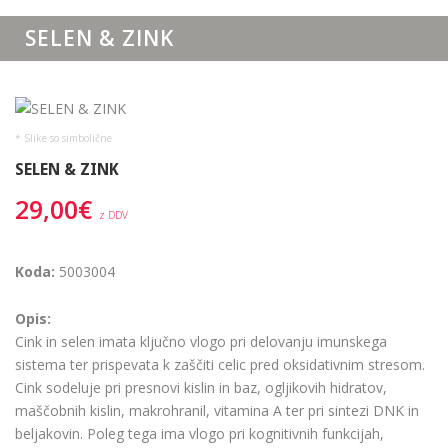
SELEN & ZINK
* Slike so simbolične
SELEN & ZINK
29,00€
z DDV
Koda:
5003004
Opis:
Cink in selen imata ključno vlogo pri delovanju imunskega
sistema ter prispevata k zaščiti celic pred oksidativnim stresom.
Cink sodeluje pri presnovi kislin in baz, ogljikovih hidratov,
maščobnih kislin, makrohranil, vitamina A ter pri sintezi DNK in
beljakovin. Poleg tega ima vlogo pri kognitivnih funkcijah,