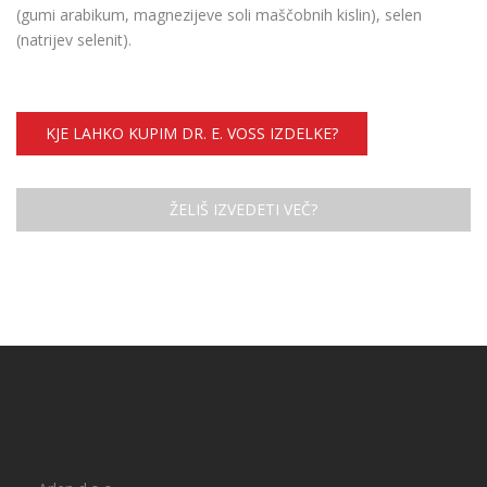
(gumi arabikum, magnezijeve soli maščobnih kislin), selen
(natrijev selenit).
KJE LAHKO KUPIM DR. E. VOSS IZDELKE?
ŽELIŠ IZVEDETI VEČ?