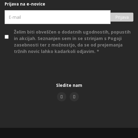
Prijava na e-novice
Prijava
Želim biti obveščen o dodatnih ugodnostih, popustih
in akcijah. Seznanjen sem in se strinjam s
Pogoji
zasebnosti
ter z možnostjo, da se od prejemanja
tržnih novic lahko kadarkoli odjavim.
Sledite nam