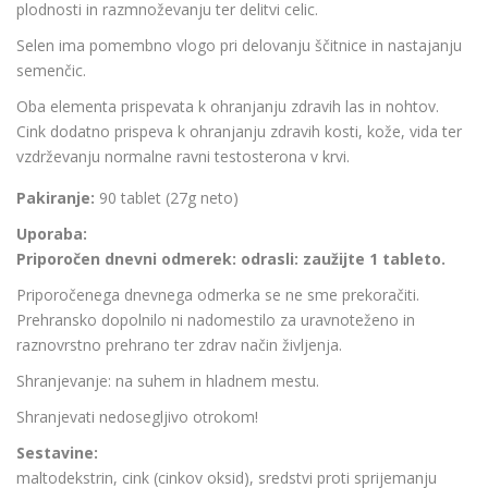
plodnosti in razmnoževanju ter delitvi celic.
Selen ima pomembno vlogo pri delovanju ščitnice in nastajanju
semenčic.
Oba elementa prispevata k ohranjanju zdravih las in nohtov.
Cink dodatno prispeva k ohranjanju zdravih kosti, kože, vida ter
vzdrževanju normalne ravni testosterona v krvi.
Pakiranje:
90 tablet (27g neto)
Uporaba:
Priporočen dnevni odmerek: odrasli: zaužijte 1 tableto.
Priporočenega dnevnega odmerka se ne sme prekoračiti.
Prehransko dopolnilo ni nadomestilo za uravnoteženo in
raznovrstno prehrano ter zdrav način življenja.
Shranjevanje: na suhem in hladnem mestu.
Shranjevati nedosegljivo otrokom!
Sestavine:
maltodekstrin, cink (cinkov oksid), sredstvi proti sprijemanju