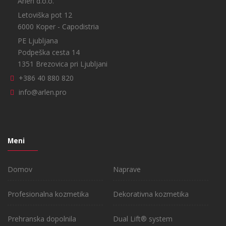
Arlen d.o.o.
Letoviška pot 12
6000 Koper - Capodistria
PE Ljubljana
Podpeška cesta 14
1351 Brezovica pri Ljubljani
+386 40 880 820
info@arlen.pro
Meni
Domov
Naprave
Profesionalna kozmetika
Dekorativna kozmetika
Prehranska dopolnila
Dual Lift® system