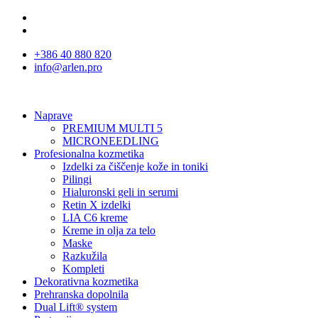
+386 40 880 820
info@arlen.pro
Naprave
PREMIUM MULTI 5
MICRONEEDLING
Profesionalna kozmetika
Izdelki za čiščenje kože in toniki
Pilingi
Hialuronski geli in serumi
Retin X izdelki
LIA C6 kreme
Kreme in olja za telo
Maske
Razkužila
Kompleti
Dekorativna kozmetika
Prehranska dopolnila
Dual Lift® system