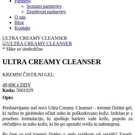
Partnerji
Seznam partnerjev
Zemljevid partnerjev
O nas
Blog
Kontakt
ULTRA CREAMY CLEANSER
* Slike so simbolične
ULTRA CREAMY CLEANSER
KREMNI ČISTILNI GEL
49,60€
z DDV
Koda:
5001029
Opis:
Predstavljamo naš novi Ultra Creamy Cleanser – kremni čistilni gel,
ki nežno in globinsko očisti suho in poškodovano kožo. Izdelan je s
posebno formulacijo, ki spoštuje bariero vaše kože, popoln za
občutljivo in suho kožo, ki bo po uporabi sveža in nahranjena.
Po čem se naš kremni čistilec v gelu razlikuje od ostalih? Zaradi