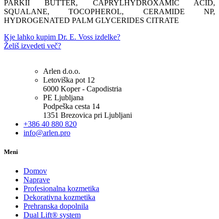
PARKII BUTTER, CAPRYLHYDROXAMIC ACID,
SQUALANE, TOCOPHEROL, CERAMIDE NP,
HYDROGENATED PALM GLYCERIDES CITRATE
Kje lahko kupim Dr. E. Voss izdelke?
Želiš izvedeti več?
Arlen d.o.o.
Letoviška pot 12
6000 Koper - Capodistria
PE Ljubljana
Podpeška cesta 14
1351 Brezovica pri Ljubljani
+386 40 880 820
info@arlen.pro
Meni
Domov
Naprave
Profesionalna kozmetika
Dekorativna kozmetika
Prehranska dopolnila
Dual Lift® system