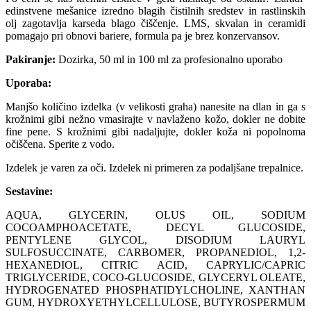
edinstvene mešanice izredno blagih čistilnih sredstev in rastlinskih
olj zagotavlja karseda blago čiščenje. LMS, skvalan in ceramidi
pomagajo pri obnovi bariere, formula pa je brez konzervansov.
Pakiranje:
Dozirka, 50 ml in 100 ml za profesionalno uporabo
Uporaba:
Manjšo količino izdelka (v velikosti graha) nanesite na dlan in ga s
krožnimi gibi nežno vmasirajte v navlaženo kožo, dokler ne dobite
fine pene. S krožnimi gibi nadaljujte, dokler koža ni popolnoma
očiščena. Sperite z vodo.
Izdelek je varen za oči. Izdelek ni primeren za podaljšane trepalnice.
Sestavine:
AQUA, GLYCERIN, OLUS OIL, SODIUM
COCOAMPHOACETATE, DECYL GLUCOSIDE,
PENTYLENE GLYCOL, DISODIUM LAURYL
SULFOSUCCINATE, CARBOMER, PROPANEDIOL, 1,2-
HEXANEDIOL, CITRIC ACID, CAPRYLIC/CAPRIC
TRIGLYCERIDE, COCO-GLUCOSIDE, GLYCERYL OLEATE,
HYDROGENATED PHOSPHATIDYLCHOLINE, XANTHAN
GUM, HYDROXYETHYLCELLULOSE, BUTYROSPERMUM