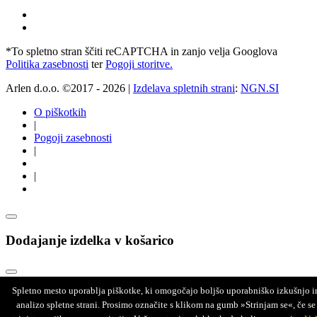
*To spletno stran ščiti reCAPTCHA in zanjo velja Googlova
Politika zasebnosti
ter
Pogoji storitve.
Arlen d.o.o. ©2017 - 2026 |
Izdelava spletnih strani
:
NGN.SI
O piškotkih
|
Pogoji zasebnosti
|
|
Dodajanje izdelka v košarico
Spletno mesto uporablja piškotke, ki omogočajo boljšo uporabniško izkušnjo i
Opozorilo
analizo spletne strani. Prosimo označite s klikom na gumb »Strinjam se«, če se