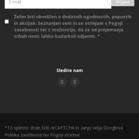
Prijava
Želim biti obveščen o dodatnih ugodnostih, popustih
in akcijah. Seznanjen sem in se strinjam s
Pogoji
zasebnosti
ter z možnostjo, da se od prejemanja
tržnih novic lahko kadarkoli odjavim.
Sledite nam
*To spletno stran ščiti reCAPTCHA in zanjo velja Googlova
Politika zasebnosti
ter
Pogoji storitve.