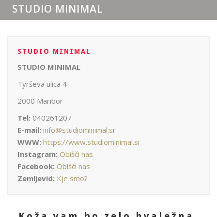
STUDIO MINIMAL
STUDIO MINIMAL
STUDIO MINIMAL
Tyrševa ulica 4
2000 Maribor
Tel:
040261207
E-mail:
info@studiominimal.si
WWW:
https://www.studiominimal.si
Instagram:
Obišči nas
Facebook:
Obišči nas
Zemljevid:
Kje smo?
Koža vam bo zelo hvaležna.