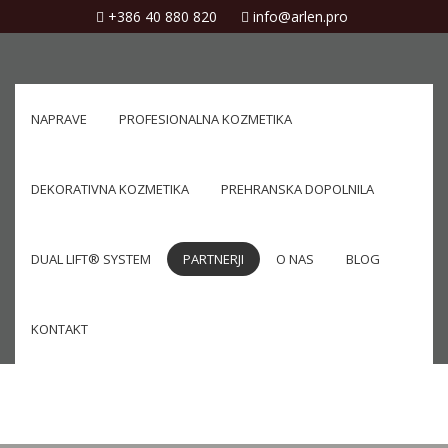
+386 40 880 820
info@arlen.pro
NAPRAVE
PROFESIONALNA KOZMETIKA
DEKORATIVNA KOZMETIKA
PREHRANSKA DOPOLNILA
DUAL LIFT® SYSTEM
PARTNERJI
O NAS
BLOG
KONTAKT