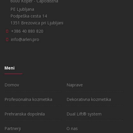
6000 Koper - Capodistria
PE Ljubljana
Podpeška cesta 14
1351 Brezovica pri Ljubljani
+386 40 880 820
info@arlen.pro
Meni
Domov
Naprave
Profesionalna kozmetika
Dekorativna kozmetika
Prehranska dopolnila
Dual Lift® system
Partnerji
O nas