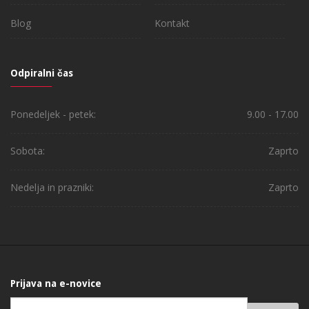
Blog
Kontakt
Odpiralni čas
Ponedeljek - petek:
9.00 - 17.00
Sobota:
Zaprto
Nedelja in prazniki:
Zaprto
Prijava na e-novice