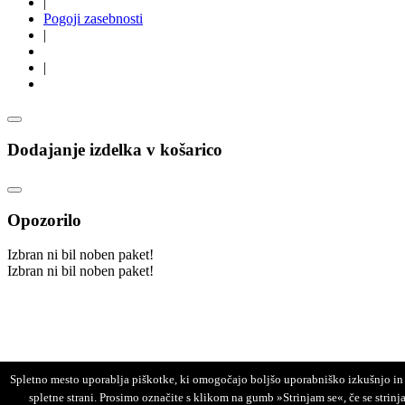
|
Pogoji zasebnosti
|
|
Dodajanje izdelka v košarico
Opozorilo
Izbran ni bil noben paket!
Izbran ni bil noben paket!
Spletno mesto uporablja piškotke, ki omogočajo boljšo uporabniško izkušnjo in
spletne strani. Prosimo označite s klikom na gumb »Strinjam se«, če se strinja