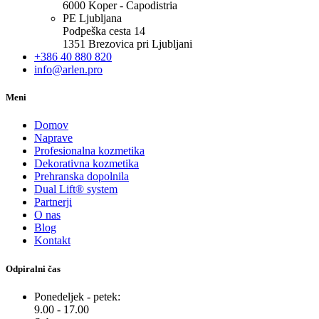
6000 Koper - Capodistria
PE Ljubljana
Podpeška cesta 14
1351 Brezovica pri Ljubljani
+386 40 880 820
info@arlen.pro
Meni
Domov
Naprave
Profesionalna kozmetika
Dekorativna kozmetika
Prehranska dopolnila
Dual Lift® system
Partnerji
O nas
Blog
Kontakt
Odpiralni čas
Ponedeljek - petek:
9.00 - 17.00