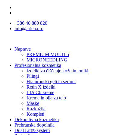
+386 40 880 820
info@arlen.pro
Naprave
PREMIUM MULTI 5
MICRONEEDLING
Profesionalna kozmetika
Izdelki za čiščenje kože in toniki
Pilingi
Hialuronski geli in serumi
Retin X izdelki
LIA C6 kreme
Kreme in olja za telo
Maske
Razkužila
Kompleti
Dekorativna kozmetika
Prehranska dopolnila
Dual Lift® system