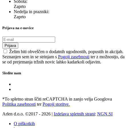
Sobota:
Zaprto
Nedelja in prazniki:
Zaprto
Prijava na e-novice
Prijava
Želim biti obveščen o dodatnih ugodnostih, popustih in akcijah.
Seznanjen sem in se strinjam s
Pogoji zasebnosti
ter z možnostjo, da
se od prejemanja tržnih novic lahko kadarkoli odjavim.
Sledite nam
*To spletno stran ščiti reCAPTCHA in zanjo velja Googlova
Politika zasebnosti
ter
Pogoji storitve.
Arlen d.o.o. ©2017 - 2026 |
Izdelava spletnih strani
:
NGN.SI
O piškotkih