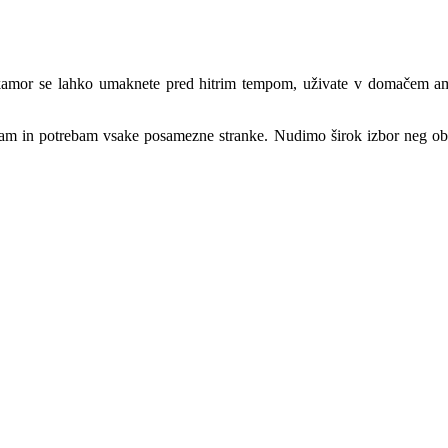
 kamor se lahko umaknete pred hitrim tempom, uživate v domačem ambie
ljam in potrebam vsake posamezne stranke. Nudimo širok izbor neg o