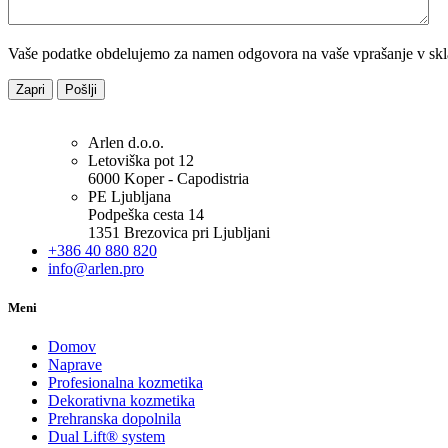
Vaše podatke obdelujemo za namen odgovora na vaše vprašanje v sk
Zapri
Pošlji
Arlen d.o.o.
Letoviška pot 12
6000 Koper - Capodistria
PE Ljubljana
Podpeška cesta 14
1351 Brezovica pri Ljubljani
+386 40 880 820
info@arlen.pro
Meni
Domov
Naprave
Profesionalna kozmetika
Dekorativna kozmetika
Prehranska dopolnila
Dual Lift® system