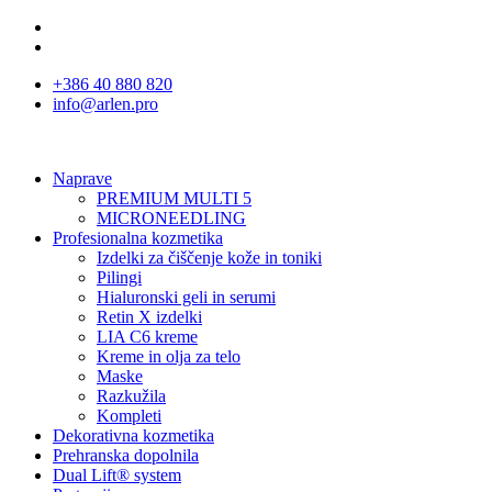
+386 40 880 820
info@arlen.pro
Naprave
PREMIUM MULTI 5
MICRONEEDLING
Profesionalna kozmetika
Izdelki za čiščenje kože in toniki
Pilingi
Hialuronski geli in serumi
Retin X izdelki
LIA C6 kreme
Kreme in olja za telo
Maske
Razkužila
Kompleti
Dekorativna kozmetika
Prehranska dopolnila
Dual Lift® system