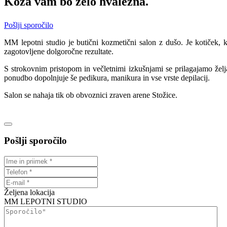
Koža vam bo zelo hvaležna.
Pošlji sporočilo
MM lepotni studio je butični kozmetični salon z dušo. Je kotiček,
zagotovljene dolgoročne rezultate.
S strokovnim pristopom in večletnimi izkušnjami se prilagajamo že
ponudbo dopolnjuje še pedikura, manikura in vse vrste depilacij.
Salon se nahaja tik ob obvoznici zraven arene Stožice.
Pošlji sporočilo
Željena lokacija
MM LEPOTNI STUDIO