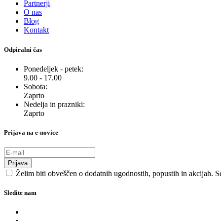
Partnerji
O nas
Blog
Kontakt
Odpiralni čas
Ponedeljek - petek:
9.00 - 17.00
Sobota:
Zaprto
Nedelja in prazniki:
Zaprto
Prijava na e-novice
Prijava
Želim biti obveščen o dodatnih ugodnostih, popustih in akcijah. S
Sledite nam