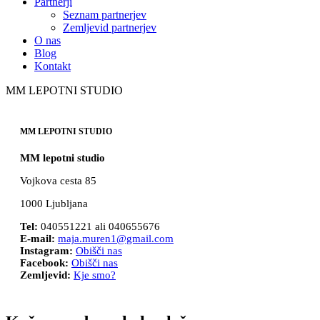
Partnerji
Seznam partnerjev
Zemljevid partnerjev
O nas
Blog
Kontakt
MM LEPOTNI STUDIO
MM LEPOTNI STUDIO
MM lepotni studio
Vojkova cesta 85
1000 Ljubljana
Tel:
040551221 ali 040655676
E-mail:
maja.muren1@gmail.com
Instagram:
Obišči nas
Facebook:
Obišči nas
Zemljevid:
Kje smo?