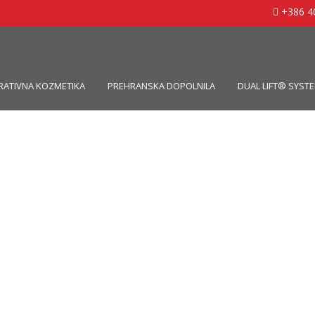
+386 4
RATIVNA KOZMETIKA
PREHRANSKA DOPOLNILA
DUAL LIFT® SYST