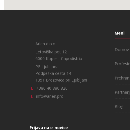
Meni
Arlen d.o.o.
Domov
Letoviška pot 12
6000 Koper - Capodistria
Profesi
PE Ljubljana
Podpeška cesta 14
Prehran
1351 Brezovica pri Ljubljani
+386 40 880 820
Partnerj
info@arlen.pro
Blog
Prijava na e-novice