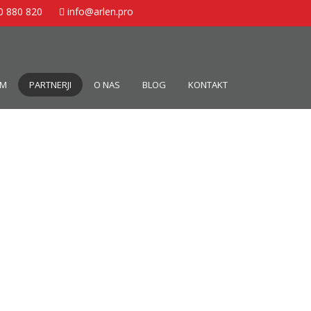
0 880 820
info@arlen.pro
EM
PARTNERJI
O NAS
BLOG
KONTAKT