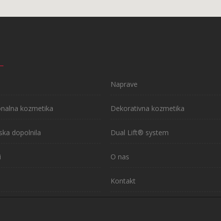
Naprave
onalna kozmetika
Dekorativna kozmetika
ska dopolnila
Dual Lift® system
i
O nas
Kontakt