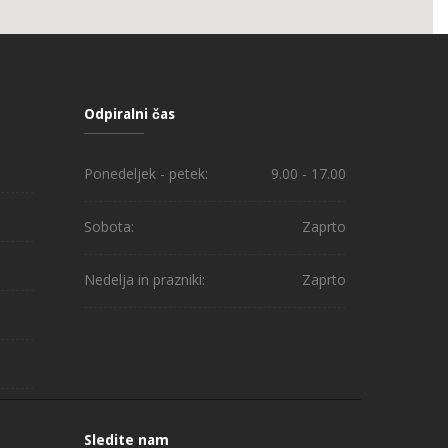
Odpiralni čas
Ponedeljek - petek:
9.00 - 17.00
Sobota:
Zaprto
Nedelja in prazniki:
Zaprto
Sledite nam