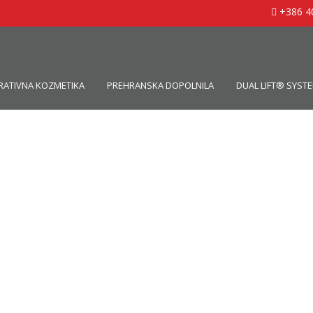
+386 4
RATIVNA KOZMETIKA
PREHRANSKA DOPOLNILA
DUAL LIFT® SYST