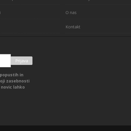
i
O nas
Kontakt
Prijava
popustih in
oji zasebnosti
 novic lahko