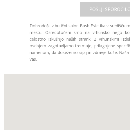
POŠLJI SPOROČIL
Dobrodošli v butični salon Bash Estetika v središču 
mestu. Osredotočeni smo na vrhunsko nego kože
celostno izkušnjo naših strank. Z vrhunskimi izde
osebjem zagotavljamo tretmaje, prilagojene specif
namenom, da dosežemo sijaj in zdravje kože. Naša fi
vas.