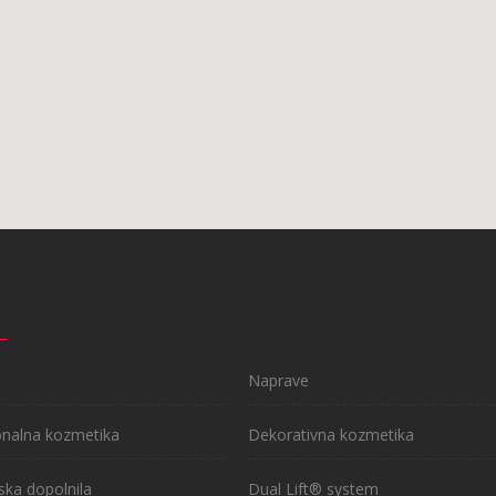
Naprave
onalna kozmetika
Dekorativna kozmetika
ska dopolnila
Dual Lift® system