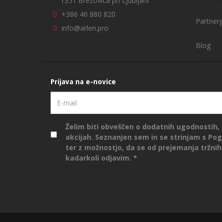
1351 Brezovica pri Ljubljani
+386 40 880 820
Partnerj
info@arlen.pro
Blog
Prijava na e-novice
Želim biti obveščen o dodatnih ugodnostih, 
akcijah. Seznanjen sem in se strinjam s
Pog
ter z možnostjo, da se od prejemanja tržnih
kadarkoli odjavim.