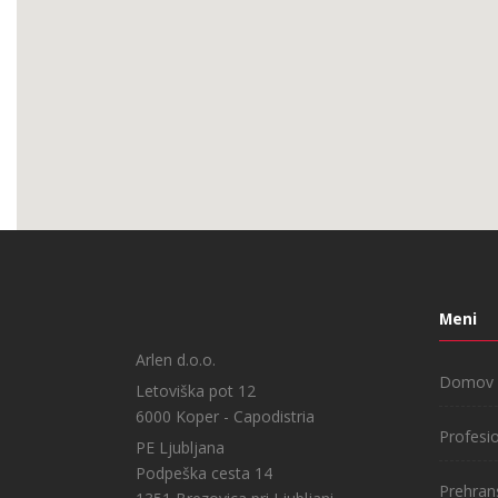
Meni
Arlen d.o.o.
Domov
Letoviška pot 12
6000 Koper - Capodistria
Profesi
PE Ljubljana
Podpeška cesta 14
Prehran