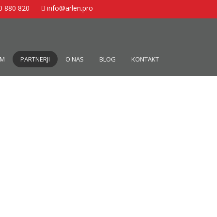
0 880 820
info@arlen.pro
EM
PARTNERJI
O NAS
BLOG
KONTAKT