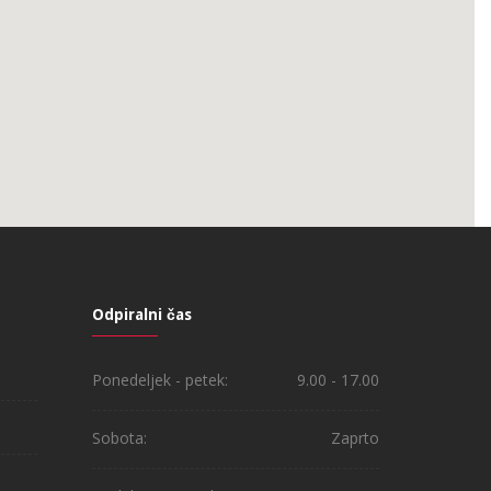
Odpiralni čas
Ponedeljek - petek:
9.00 - 17.00
Sobota:
Zaprto