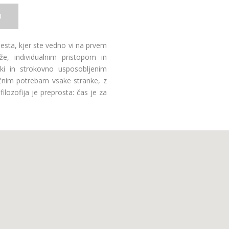
O
mesta, kjer ste vedno vi na prvem
, individualnim pristopom in
lki in strokovno usposobljenim
ičnim potrebam vsake stranke, z
lozofija je preprosta: čas je za