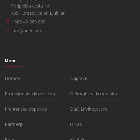
Podpeška cesta 14
1351 Brezovica pri Ljubljani
+386 40 880 820
info@arlen.pro
Meni
Domov
Naprave
Profesionalna kozmetika
Dekorativna kozmetika
Prehranska dopolnila
Dual Lift® system
Partnerji
O nas
Blog
Kontakt