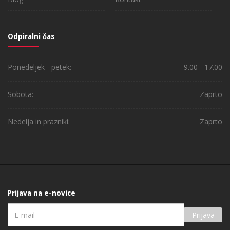
Odpiralni čas
Ponedeljek - petek:
9.00 - 17.00
Sobota:
Zaprto
Nedelja in prazniki:
Zaprto
Prijava na e-novice
Prijava