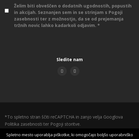
Želim biti obveščen o dodatnih ugodnostih, popustih
in akcijah. Seznanjen sem in se strinjam s
Pogoji
zasebnosti
ter z možnostjo, da se od prejemanja
tržnih novic lahko kadarkoli odjavim.
Sledite nam
*To spletno stran ščiti reCAPTCHA in zanjo velja Googlova
Politika zasebnosti
ter
Pogoji storitve.
Spletno mesto uporablja piškotke, ki omogočajo boljšo uporabniško
Arlen d.o.o. ©2017 - 2026 |
Izdelava spletnih strani
:
NGN.SI