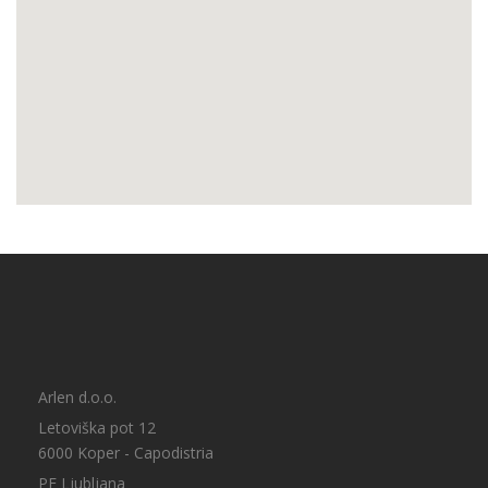
Arlen d.o.o.
Letoviška pot 12
6000 Koper - Capodistria
PE Ljubljana