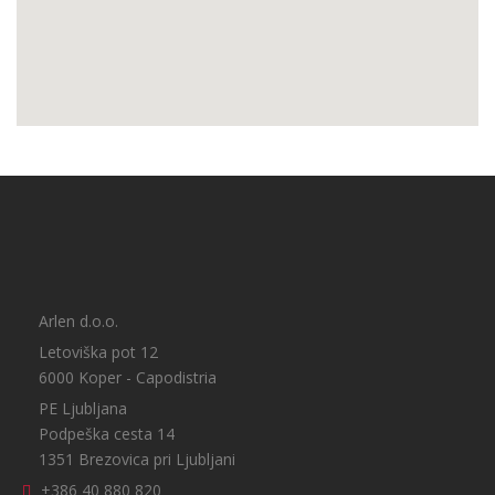
Arlen d.o.o.
Letoviška pot 12
6000 Koper - Capodistria
PE Ljubljana
Podpeška cesta 14
1351 Brezovica pri Ljubljani
+386 40 880 820