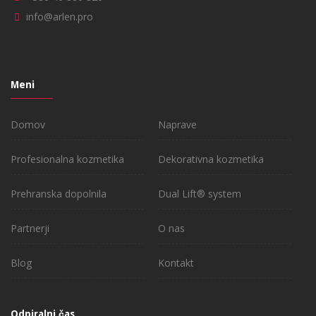
info@arlen.pro
Meni
Domov
Naprave
Profesionalna kozmetika
Dekorativna kozmetika
Prehranska dopolnila
Dual Lift® system
Partnerji
O nas
Blog
Kontakt
Odpiralni čas