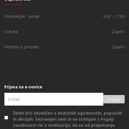
Ponedeljek - petek:
9.00 - 17.00
Sobota:
Zaprto
Nedelja in prazniki:
Zaprto
Prijava na e-novice
Prijava
Želim biti obveščen o dodatnih ugodnostih, popustih
in akcijah. Seznanjen sem in se strinjam s
Pogoji
zasebnosti
ter z možnostjo, da se od prejemanja