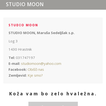
STUDIO MOON
STUDIO MOON
STUDIO MOON, Maruša Sedeljšak s.p.
Log 3
1430 Hrastnik
Tel:
031747197
E-mail:
studiomoon@yahoo.com
Facebook:
Obišči nas
Zemljevid:
Kje smo?
Koža vam bo zelo hvaležna.