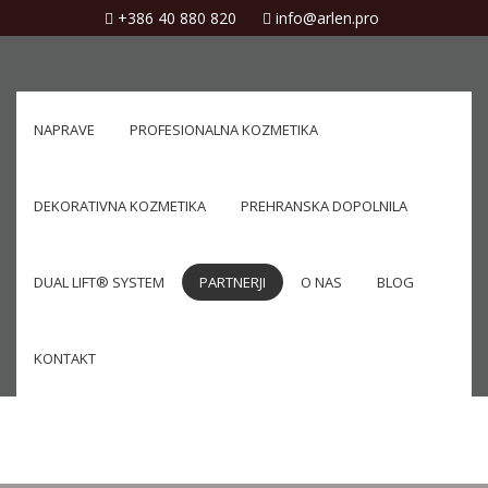
+386 40 880 820
info@arlen.pro
NAPRAVE
PROFESIONALNA KOZMETIKA
DEKORATIVNA KOZMETIKA
PREHRANSKA DOPOLNILA
DUAL LIFT® SYSTEM
PARTNERJI
O NAS
BLOG
KONTAKT