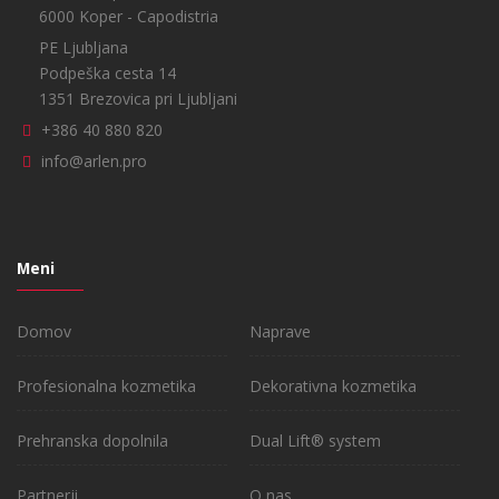
6000 Koper - Capodistria
PE Ljubljana
Podpeška cesta 14
1351 Brezovica pri Ljubljani
+386 40 880 820
info@arlen.pro
Meni
Domov
Naprave
Profesionalna kozmetika
Dekorativna kozmetika
Prehranska dopolnila
Dual Lift® system
Partnerji
O nas