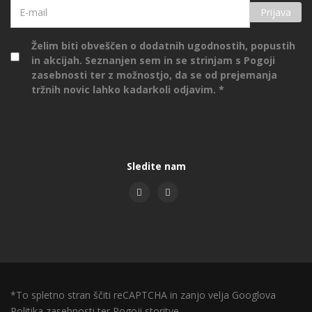
Prijava
Želim biti obveščen o dodatnih ugodnostih, popustih
in akcijah. Seznanjen sem in se strinjam s
Pogoji
zasebnosti
ter z možnostjo, da se od prejemanja
tržnih novic lahko kadarkoli odjavim.
Sledite nam
*To spletno stran ščiti reCAPTCHA in zanjo velja Googlova
Politika zasebnosti
ter
Pogoji storitve.