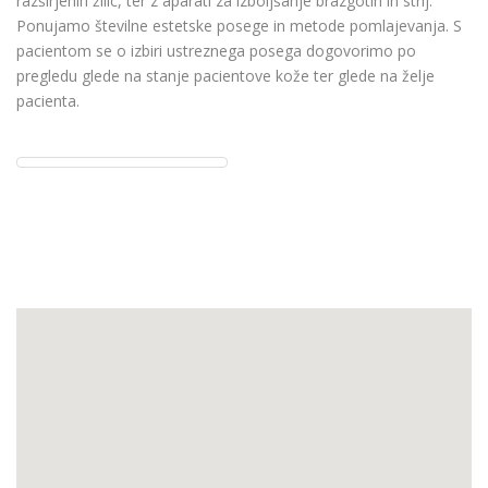
razširjenih žilic
, ter z aparati
za izboljšanje brazgotin
in strij.
Ponujamo številne estetske posege in metode pomlajevanja. S
pacientom se o izbiri ustreznega posega dogovorimo po
pregledu glede na stanje pacientove kože ter glede na želje
pacienta.