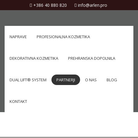
+386 40 880 820
info@arlen.pro
NAPRAVE
PROFESIONALNA KOZMETIKA
DEKORATIVNA KOZMETIKA
PREHRANSKA DOPOLNILA
DUAL LIFT® SYSTEM
PARTNERJI
O NAS
BLOG
KONTAKT