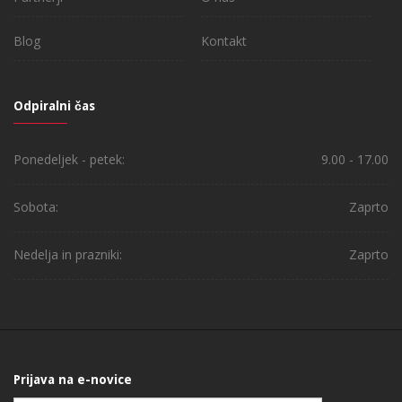
Blog
Kontakt
Odpiralni čas
Ponedeljek - petek:
9.00 - 17.00
Sobota:
Zaprto
Nedelja in prazniki:
Zaprto
Prijava na e-novice