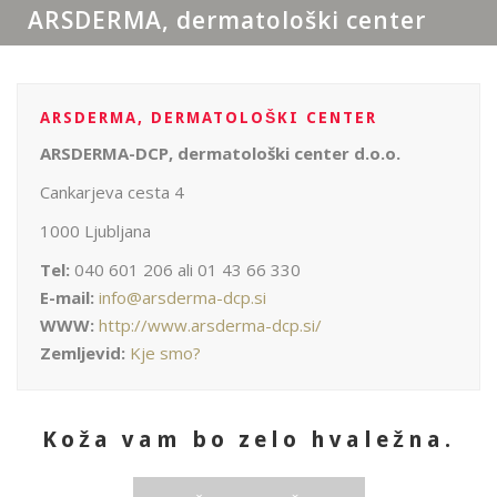
ARSDERMA, dermatološki center
ARSDERMA, DERMATOLOŠKI CENTER
ARSDERMA-DCP, dermatološki center d.o.o.
Cankarjeva cesta 4
1000 Ljubljana
Tel:
040 601 206 ali 01 43 66 330
E-mail:
info@arsderma-dcp.si
WWW:
http://www.arsderma-dcp.si/
Zemljevid:
Kje smo?
Koža vam bo zelo hvaležna.