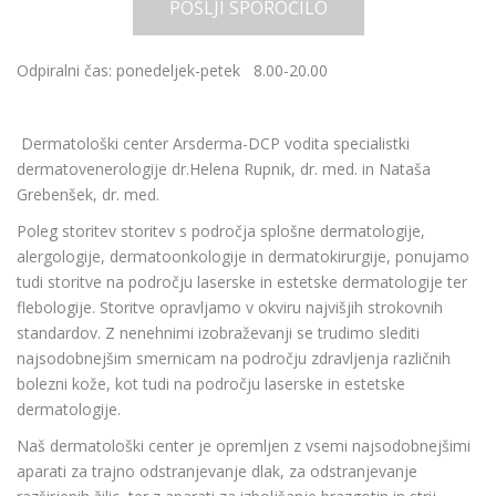
POŠLJI SPOROČILO
Odpiralni čas: ponedeljek-petek 8.00-20.00
Dermatološki center Arsderma-DCP vodita specialistki
dermatovenerologije dr.Helena Rupnik, dr. med. in Nataša
Grebenšek, dr. med.
Poleg storitev storitev s področja splošne dermatologije,
alergologije, dermatoonkologije in dermatokirurgije, ponujamo
tudi storitve na področju laserske in estetske dermatologije ter
flebologije. Storitve opravljamo v okviru najvišjih strokovnih
standardov. Z nenehnimi izobraževanji se trudimo slediti
najsodobnejšim smernicam na področju zdravljenja različnih
bolezni kože, kot tudi na področju laserske in estetske
dermatologije.
Naš dermatološki center je opremljen z vsemi najsodobnejšimi
aparati za trajno odstranjevanje dlak, za
odstranjevanje