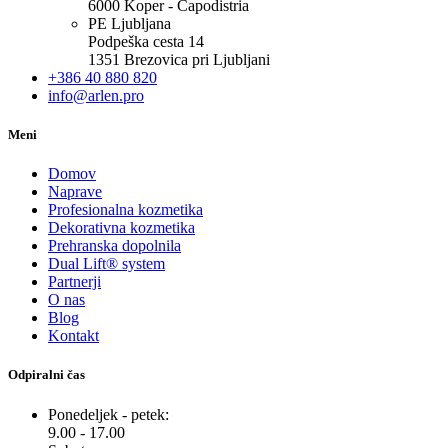
6000 Koper - Capodistria
PE Ljubljana
Podpeška cesta 14
1351 Brezovica pri Ljubljani
+386 40 880 820
info@arlen.pro
Meni
Domov
Naprave
Profesionalna kozmetika
Dekorativna kozmetika
Prehranska dopolnila
Dual Lift® system
Partnerji
O nas
Blog
Kontakt
Odpiralni čas
Ponedeljek - petek:
9.00 - 17.00