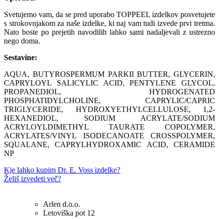
Svetujemo vam, da se pred uporabo TOPPEEL izdelkov posvetujete
s strokovnjakom za naše izdelke, ki naj vam tudi izvede prvi tretma.
Nato boste po prejetih navodilih lahko sami nadaljevali z ustrezno
nego doma.
Sestavine:
AQUA, BUTYROSPERMUM PARKII BUTTER, GLYCERIN,
CAPRYLOYL SALICYLIC ACID, PENTYLENE GLYCOL,
PROPANEDIOL, HYDROGENATED
PHOSPHATIDYLCHOLINE, CAPRYLIC/CAPRIC
TRIGLYCERIDE, HYDROXYETHYLCELLULOSE, 1,2-
HEXANEDIOL, SODIUM ACRYLATE/SODIUM
ACRYLOYLDIMETHYL TAURATE COPOLYMER,
ACRYLATES/VINYL ISODECANOATE CROSSPOLYMER,
SQUALANE, CAPRYLHYDROXAMIC ACID, CERAMIDE
NP
Kje lahko kupim Dr. E. Voss izdelke?
Želiš izvedeti več?
Arlen d.o.o.
Letoviška pot 12