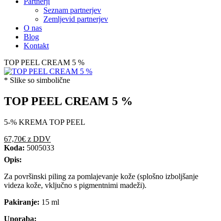
Partnerji
Seznam partnerjev
Zemljevid partnerjev
O nas
Blog
Kontakt
TOP PEEL CREAM 5 %
* Slike so simbolične
TOP PEEL CREAM 5 %
5-% KREMA TOP PEEL
67,70€
z DDV
Koda:
5005033
Opis:
Za površinski piling za pomlajevanje kože (splošno izboljšanje
videza kože, vključno s pigmentnimi madeži).
Pakiranje:
15 ml
Uporaba: