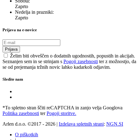
Sobota:
Zaprto
Nedelja in prazniki:
Zaprto
Prijava na e-novice
Prijava
Želim biti obveščen o dodatnih ugodnostih, popustih in akcijah.
Seznanjen sem in se strinjam s
Pogoji zasebnosti
ter z možnostjo, da
se od prejemanja tržnih novic lahko kadarkoli odjavim.
Sledite nam
*To spletno stran ščiti reCAPTCHA in zanjo velja Googlova
Politika zasebnosti
ter
Pogoji storitve.
Arlen d.o.o. ©2017 - 2026 |
Izdelava spletnih strani
:
NGN.SI
O piškotkih