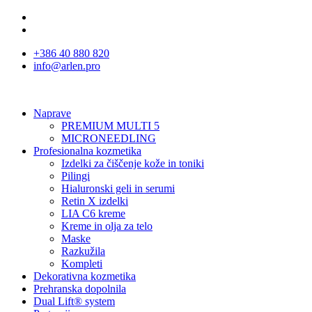
+386 40 880 820
info@arlen.pro
Naprave
PREMIUM MULTI 5
MICRONEEDLING
Profesionalna kozmetika
Izdelki za čiščenje kože in toniki
Pilingi
Hialuronski geli in serumi
Retin X izdelki
LIA C6 kreme
Kreme in olja za telo
Maske
Razkužila
Kompleti
Dekorativna kozmetika
Prehranska dopolnila
Dual Lift® system