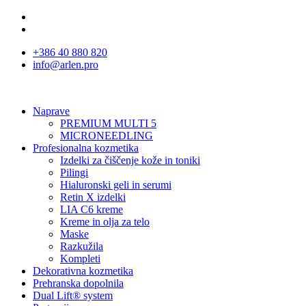
+386 40 880 820
info@arlen.pro
Naprave
PREMIUM MULTI 5
MICRONEEDLING
Profesionalna kozmetika
Izdelki za čiščenje kože in toniki
Pilingi
Hialuronski geli in serumi
Retin X izdelki
LIA C6 kreme
Kreme in olja za telo
Maske
Razkužila
Kompleti
Dekorativna kozmetika
Prehranska dopolnila
Dual Lift® system