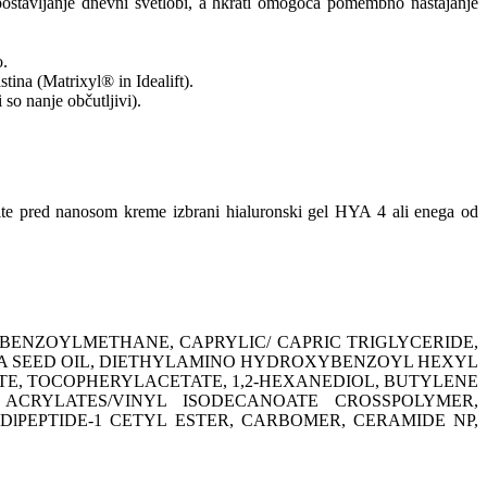
postavljanje dnevni svetlobi, a hkrati omogoča pomembno nastajanje
o.
tina (Matrixyl® in Idealift).
 so nanje občutljivi).
e pred nanosom kreme izbrani hialuronski gel HYA 4 ali enega od
BENZOYLMETHANE, CAPRYLIC/ CAPRIC TRIGLYCERIDE,
BA SEED OIL, DIETHYLAMINO HYDROXYBENZOYL HEXYL
E, TOCOPHERYLACETATE, 1,2-HEXANEDIOL, BUTYLENE
ACRYLATES/VINYL ISODECANOATE CROSSPOLYMER,
PEPTIDE-1 CETYL ESTER, CARBOMER, CERAMIDE NP,