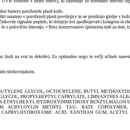
 UVB svetlobe s strani filtrov), ki zadostuje za normalno dnevno iz
dno bariero poroženele plasti kože.
ri ostanejo v poroženeli plasti povrhnjice in ne prodirajo globje v kož
inkovite signalne peptide, ki delujejo kot spodbujevalci kolagena in elas
e s polovično hitrostjo. • Brez konzervansov (primerna tudi za tiste, ki
di na vrat in dekolte). Za optimalno nego in večji učinek nanesit
anim strokovnjakom.
BUTYLENE GLYCOL, OCTOCRYLENE, BUTYL METHOXYDI
GLYCOL, PROPYLHEPTYL CAPRYLATE, LIMNANTHES AL
, BIS-ETHYLHEXYL HYDROXYDIMETHOXY BENZYLMALONAT
M ACRYLOYLDI METHYL TAU- RATE COPOLYMER, 
APRYLHYDROXAMIC ACID, XANTHAN GUM, ACETYL Dl