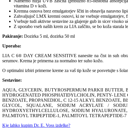
Namerno nižja UVB zaščita (približno 85-odstotna absorpcija
vitamina D v koži.
Kremna osnova brez emulgatorjev ščiti in obnavlja naravno lipi
Zahvaljujoč LMX kremni osnovi, ki ne vsebuje emulgatorjev, filt
Vsebuje tudi aktivne sestavine za glajenje gub in sicer visoko uč
Z uporabo vseh naših krem za LIA zaščito, se bo koža starala le š
Pakiranje:
Dozirka 5 ml, dozirka 50 ml
Uporaba:
LIA C 6® DAY CREAM SENSITIVE nanesite na čist in suh obraz (tu
serumov. Krema je primerna za normalno ter suho kožo.
O optimalni izbiri primerne kreme za vaš tip kože se posvetujte s šol
Sestavine:
AQUA, GLYCERIN, BUTYROSPERMUM PARKII BUTTER, 
HYDROGENATED PHOSPHATIDYLCHOLIN, PENTY- LENE 
BENZOATE, PROPANEDIOL, C 12-15 ALKYL BENZOATE
GLYCOL, SQUALANE, SODIUM ACRYLATE / SODIU
HYDROXYETHYLCELLULOSE, SODIUM HYALURONATE, C
PALMITOYL TRIPEPTIDE-1, PALMITOYL TETRAPEPTIDE-7
Kje lahko kupim Dr. E. Voss izdelke?