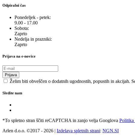
Odpiralni čas
Ponedeljek - petek:
9.00 - 17.00
Sobota:
Zaprto
Nedelja in prazniki:
Zaprto
Prijava na e-novice
Prijava
Želim biti obveščen o dodatnih ugodnostih, popustih in akcijah. S
Sledite nam
*To spletno stran ščiti reCAPTCHA in zanjo velja Googlova
Politika
Arlen d.o.o. ©2017 - 2026 |
Izdelava spletnih strani
:
NGN.SI