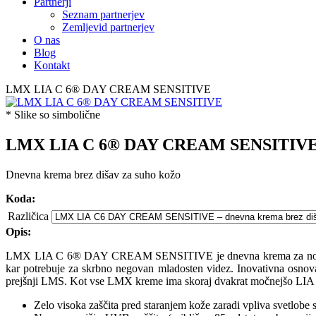
Partnerji
Seznam partnerjev
Zemljevid partnerjev
O nas
Blog
Kontakt
LMX LIA C 6® DAY CREAM SENSITIVE
* Slike so simbolične
LMX LIA C 6® DAY CREAM SENSITIV
Dnevna krema brez dišav za suho kožo
Koda:
Različica
Opis:
LMX LIA C 6® DAY CREAM SENSITIVE je dnevna krema za normalno do
kar potrebuje za skrbno negovan mladosten videz. Inovativna osnova i
prejšnji LMS. Kot vse LMX kreme ima skoraj dvakrat močnejšo LIA z
Zelo visoka zaščita pred staranjem kože zaradi vpliva svetlob