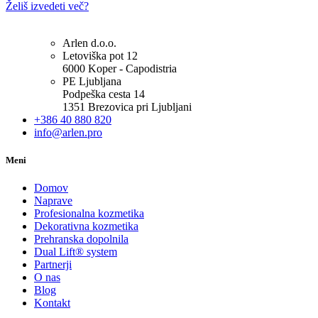
Želiš izvedeti več?
Arlen d.o.o.
Letoviška pot 12
6000 Koper - Capodistria
PE Ljubljana
Podpeška cesta 14
1351 Brezovica pri Ljubljani
+386 40 880 820
info@arlen.pro
Meni
Domov
Naprave
Profesionalna kozmetika
Dekorativna kozmetika
Prehranska dopolnila
Dual Lift® system
Partnerji
O nas
Blog
Kontakt