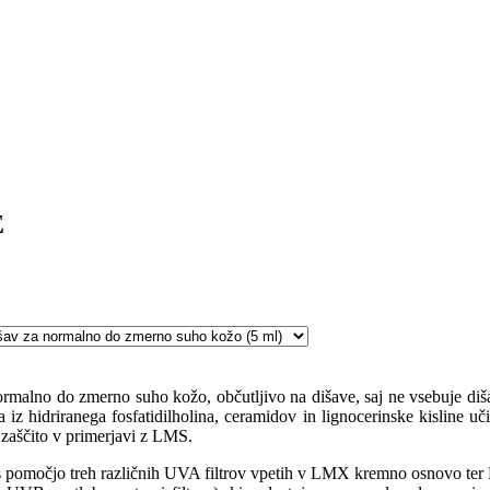
E
 zmerno suho kožo, občutljivo na dišave, saj ne vsebuje dišav. Kr
z hidriranega fosfatidilholina, ceramidov in lignocerinske kisline uči
aščito v primerjavi z LMS.
e s pomočjo treh različnih UVA filtrov vpetih v LMX kremno osnovo te