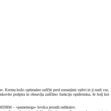
ema kožo optimalno zaščiti pred zunanjimi vplivi in ji nudi vse,
nkovito podpira in obnavlja zaščitno funkcijo epidermisa, še bolj kot
r HDBM – »pametnega« lovilca prostih radikalov.