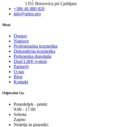
1351 Brezovica pri Ljubljani
+386 40 880 820
info@arlen.pro
Meni
Domov
Naprave
Profesionalna kozmetika
Dekorativna kozmetika
Prehranska dopolnila
Dual Lift® system
Partnerji
O nas
Blog
Kontakt
Odpiralni čas
Ponedeljek - petek:
9.00 - 17.00
Sobota:
Zaprto
Nedelja in prazniki: