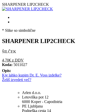
SHARPENER LIP2CHECK
* Slike so simbolične
SHARPENER LIP2CHECK
ŠILČEK
4,70€
z DDV
Koda:
5011027
Opis:
Kje lahko kupim Dr. E. Voss izdelke?
Želiš izvedeti več?
Arlen d.o.o.
Letoviška pot 12
6000 Koper - Capodistria
PE Ljubljana
Podpeška cesta 14