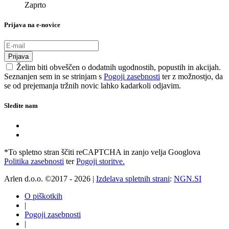
Zaprto
Prijava na e-novice
Prijava
Želim biti obveščen o dodatnih ugodnostih, popustih in akcijah.
Seznanjen sem in se strinjam s
Pogoji zasebnosti
ter z možnostjo, da
se od prejemanja tržnih novic lahko kadarkoli odjavim.
Sledite nam
*To spletno stran ščiti reCAPTCHA in zanjo velja Googlova
Politika zasebnosti
ter
Pogoji storitve.
Arlen d.o.o. ©2017 - 2026 |
Izdelava spletnih strani
:
NGN.SI
O piškotkih
|
Pogoji zasebnosti
|