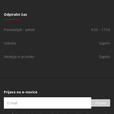
Odpiralni čas
Ponedeljek - petek:
9.00 - 17.00
Sobota:
Zaprto
Nedelja in prazniki:
Zaprto
Prijava na e-novice
Prijava