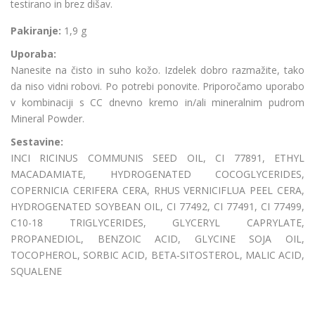
testirano in brez dišav.
Pakiranje:
1,9 g
Uporaba:
Nanesite na čisto in suho kožo. Izdelek dobro razmažite, tako
da niso vidni robovi. Po potrebi ponovite. Priporočamo uporabo
v kombinaciji s CC dnevno kremo in/ali mineralnim pudrom
Mineral Powder.
Sestavine:
INCI­ RICINUS COMMUNIS SEED OIL, CI 77891, ETHYL
MACADAMIATE, HYDROGENATED COCOGLYCERIDES,
COPERNICIA CERIFERA CERA, RHUS VERNICIFLUA PEEL CERA,
HYDROGENATED SOYBEAN OIL, CI 77492, CI 77491, CI 77499,
C10-18 TRIGLYCERIDES, GLYCERYL CAPRYLATE,
PROPANEDIOL, BENZOIC ACID, GLYCINE SOJA OIL,
TOCOPHEROL, SORBIC ACID, BETA‑SITOSTEROL, MALIC ACID,
SQUALENE