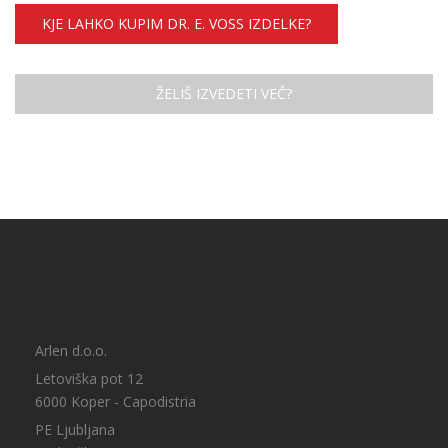
KJE LAHKO KUPIM DR. E. VOSS IZDELKE?
ŽELIŠ IZVEDETI VEČ?
Arlen d.o.o.
Letoviška pot 12
6000 Koper - Capodistria
PE Ljubljana