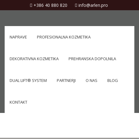
+386 40 880 820
info@arlen.pro
NAPRAVE
PROFESIONALNA KOZMETIKA
DEKORATIVNA KOZMETIKA
PREHRANSKA DOPOLNILA
DUAL LIFT® SYSTEM
PARTNERJI
O NAS
BLOG
KONTAKT