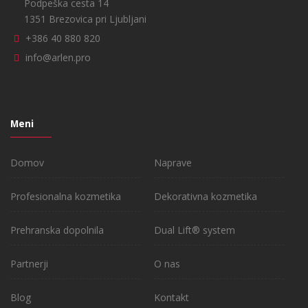
Podpeška cesta 14
1351 Brezovica pri Ljubljani
+386 40 880 820
info@arlen.pro
Meni
Domov
Naprave
Profesionalna kozmetika
Dekorativna kozmetika
Prehranska dopolnila
Dual Lift® system
Partnerji
O nas
Blog
Kontakt