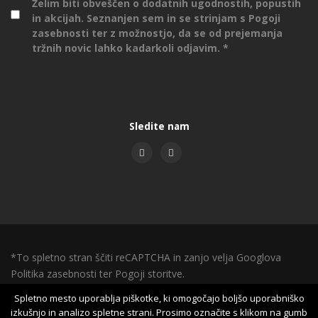
Želim biti obveščen o dodatnih ugodnostih, popustih
in akcijah. Seznanjen sem in se strinjam s
Pogoji
zasebnosti
ter z možnostjo, da se od prejemanja
tržnih novic lahko kadarkoli odjavim.
Sledite nam
*To spletno stran ščiti reCAPTCHA in zanjo velja Googlova
Politika zasebnosti
ter
Pogoji storitve.
Spletno mesto uporablja piškotke, ki omogočajo boljšo uporabniško
Arlen d.o.o. ©2017 - 2026 |
Izdelava spletnih strani
:
NGN.SI
izkušnjo in analizo spletne strani. Prosimo označite s klikom na gumb