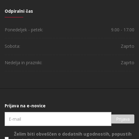
Odpiralni čas
Ponedeljek - petek:
9.00 - 17.00
Sobota:
Zaprto
Nedelja in prazniki:
Zaprto
Prijava na e-novice
Prijava
Želim biti obveščen o dodatnih ugodnostih, popustih