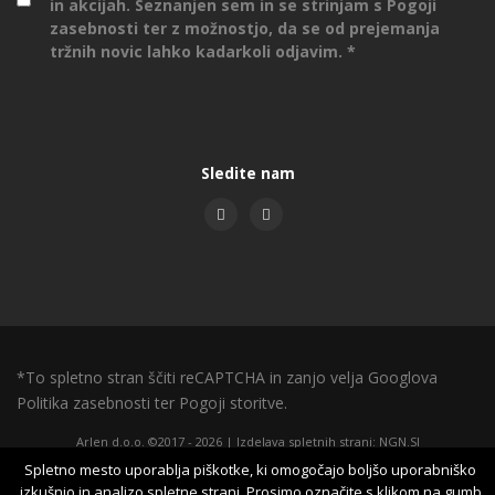
in akcijah. Seznanjen sem in se strinjam s
Pogoji
zasebnosti
ter z možnostjo, da se od prejemanja
tržnih novic lahko kadarkoli odjavim.
Sledite nam
*To spletno stran ščiti reCAPTCHA in zanjo velja Googlova
Politika zasebnosti
ter
Pogoji storitve.
Arlen d.o.o. ©2017 - 2026 |
Izdelava spletnih strani
:
NGN.SI
Spletno mesto uporablja piškotke, ki omogočajo boljšo uporabniško
O piškotkih
|
Pogoji zasebnosti
|
|
izkušnjo in analizo spletne strani. Prosimo označite s klikom na gumb