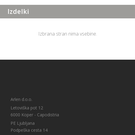
Izdelki
Izbrana stran nima vsebine.
Arlen d.o.o.
Letoviška pot 12
6000 Koper - Capodistria
PE Ljubljana
Podpeška cesta 14