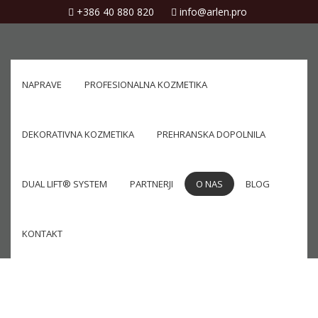
+386 40 880 820
info@arlen.pro
NAPRAVE
PROFESIONALNA KOZMETIKA
DEKORATIVNA KOZMETIKA
PREHRANSKA DOPOLNILA
DUAL LIFT® SYSTEM
PARTNERJI
O NAS
BLOG
KONTAKT