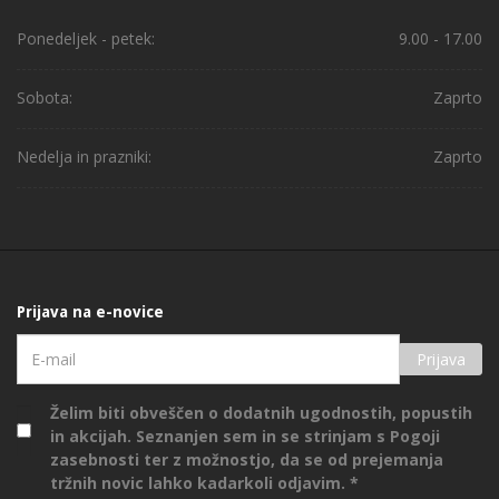
Ponedeljek - petek:
9.00 - 17.00
Sobota:
Zaprto
Nedelja in prazniki:
Zaprto
Prijava na e-novice
Prijava
Želim biti obveščen o dodatnih ugodnostih, popustih
in akcijah. Seznanjen sem in se strinjam s
Pogoji
zasebnosti
ter z možnostjo, da se od prejemanja
tržnih novic lahko kadarkoli odjavim.