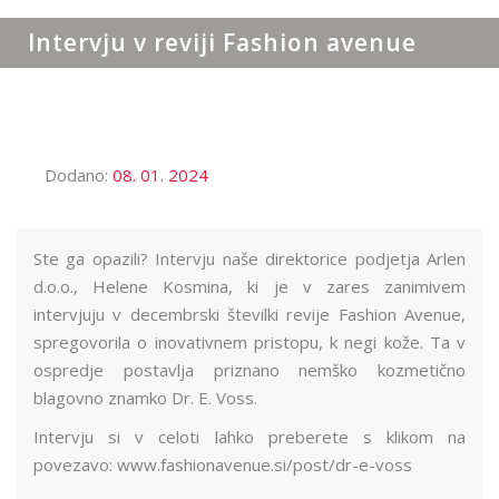
Intervju v reviji Fashion avenue
Dodano:
08. 01. 2024
Ste ga opazili? Intervju naše direktorice podjetja Arlen
d.o.o., Helene Kosmina, ki je v zares zanimivem
intervjuju v decembrski številki revije Fashion Avenue,
spregovorila o inovativnem pristopu, k negi kože. Ta v
ospredje postavlja priznano nemško kozmetično
blagovno znamko Dr. E. Voss.
Intervju si v celoti lahko preberete s klikom na
povezavo:
www.fashionavenue.si/post/dr-e-voss