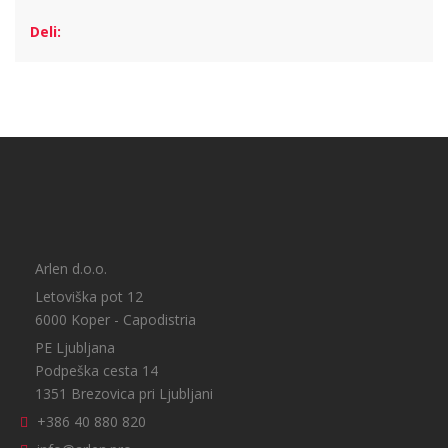
Deli:
Arlen d.o.o.
Letoviška pot 12
6000 Koper - Capodistria
PE Ljubljana
Podpeška cesta 14
1351 Brezovica pri Ljubljani
+386 40 880 820