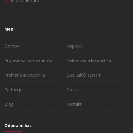
info@arlen.pro
Meni
Domov
Naprave
Profesionalna kozmetika
Dekorativna kozmetika
Prehranska dopolnila
Dual Lift® system
Partnerji
O nas
Blog
Kontakt
Odpiralni čas