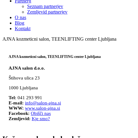
Partnerji
Seznam partnerjev
Zemljevid partnerjev
O nas
Blog
Kontakt
AJNA kozmeticni salon, TEENLIFTING center Ljubljana
AJNA kozmeticni salon, TEENLIFTING center Ljubljana
AJNA salon d.o.o.
Štihova ulica 23
1000 Ljubljana
Tel:
041 293 991
E-mail:
info@salon-ajna.si
WWW:
www.salon-ajna.si
Facebook:
Obišči nas
Zemljevid:
Kje smo?