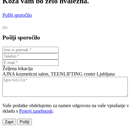
Koža vam bo zelo hvaležna.
Pošlji sporočilo
Pošlji sporočilo
Željena lokacija
AJNA kozmeticni salon, TEENLIFTING center Ljubljana
Vaše podatke obdelujemo za namen odgovora na vaše vprašanje v
skladu s
Pogoji zasebnosti
.
Zapri
Pošlji