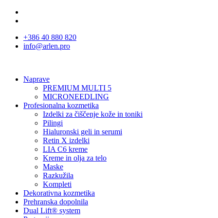
+386 40 880 820
info@arlen.pro
Naprave
PREMIUM MULTI 5
MICRONEEDLING
Profesionalna kozmetika
Izdelki za čiščenje kože in toniki
Pilingi
Hialuronski geli in serumi
Retin X izdelki
LIA C6 kreme
Kreme in olja za telo
Maske
Razkužila
Kompleti
Dekorativna kozmetika
Prehranska dopolnila
Dual Lift® system