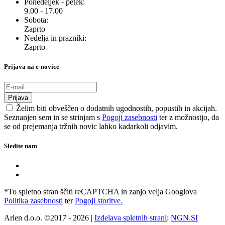
Ponedeljek - petek:
9.00 - 17.00
Sobota:
Zaprto
Nedelja in prazniki:
Zaprto
Prijava na e-novice
Prijava
Želim biti obveščen o dodatnih ugodnostih, popustih in akcijah.
Seznanjen sem in se strinjam s
Pogoji zasebnosti
ter z možnostjo, da
se od prejemanja tržnih novic lahko kadarkoli odjavim.
Sledite nam
*To spletno stran ščiti reCAPTCHA in zanjo velja Googlova
Politika zasebnosti
ter
Pogoji storitve.
Arlen d.o.o. ©2017 - 2026 |
Izdelava spletnih strani
:
NGN.SI