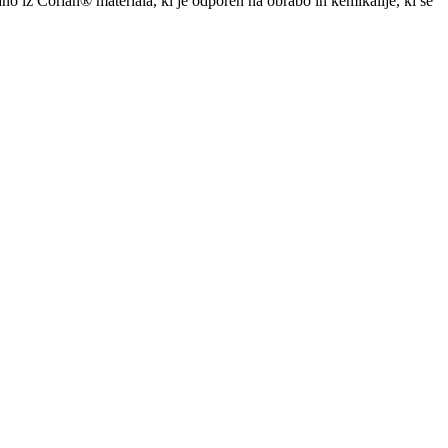
no iz Corian® materiala, ki je odporen na obrabo in kemikalije, ki se