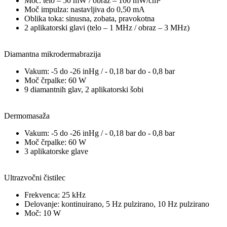
Moč: telo – 50 mW / obraz – 100 mW/cm²
Moč impulza: nastavljiva do 0,50 mA
Oblika toka: sinusna, zobata, pravokotna
2 aplikatorski glavi (telo – 1 MHz / obraz – 3 MHz)
Diamantna mikrodermabrazija
Vakum: -5 do -26 inHg / - 0,18 bar do - 0,8 bar
Moč črpalke: 60 W
9 diamantnih glav, 2 aplikatorski šobi
Dermomasaža
Vakum: -5 do -26 inHg / - 0,18 bar do - 0,8 bar
Moč črpalke: 60 W
3 aplikatorske glave
Ultrazvočni čistilec
Frekvenca: 25 kHz
Delovanje: kontinuirano, 5 Hz pulzirano, 10 Hz pulzirano
Moč: 10 W