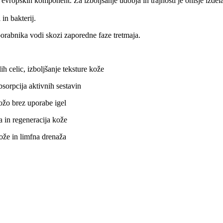
vropskih komponent. Za izboljšanje udobja in trajnosti je ohišje izdela
in bakterij.
porabnika vodi skozi zaporedne faze tretmaja.
lic, izboljšanje teksture kože
orpcija aktivnih sestavin
o brez uporabe igel
in regeneracija kože
že in limfna drenaža