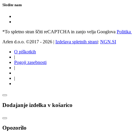
Sledite nam
*To spletno stran ščiti reCAPTCHA in zanjo velja Googlova
Politika
Arlen d.o.o. ©2017 - 2026 |
Izdelava spletnih strani
:
NGN.SI
O piškotkih
|
Pogoji zasebnosti
|
|
Dodajanje izdelka v košarico
Opozorilo