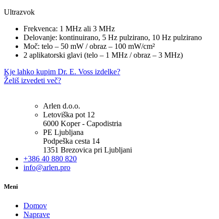
Ultrazvok
Frekvenca: 1 MHz ali 3 MHz
Delovanje: kontinuirano, 5 Hz pulzirano, 10 Hz pulzirano
Moč: telo – 50 mW / obraz – 100 mW/cm²
2 aplikatorski glavi (telo – 1 MHz / obraz – 3 MHz)
Kje lahko kupim Dr. E. Voss izdelke?
Želiš izvedeti več?
Arlen d.o.o.
Letoviška pot 12
6000 Koper - Capodistria
PE Ljubljana
Podpeška cesta 14
1351 Brezovica pri Ljubljani
+386 40 880 820
info@arlen.pro
Meni
Domov
Naprave