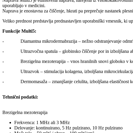
Naprava Multi5 je edinstvena naprava, narejena iz visokokakovostnih e
uporabljajo v medicini.
Naprava je enostavna za čiščenje, hkrati pa preprečuje nastanek plesni 
Veliko prednost predstavlja prednastavljen uporabniški vmesnik, ki u
Funkcije Multi5:
- Diamantna mikrodermabrazija – nežno odstranjevanje odmrlih ce
- Ultrazvočna spatula – globinsko čiščenje por in izboljšana abs
- Brezigelna mezoterapija – vnos hranilnih snovi globoko v kož
- Ultrazvok – stimulacija kolagena, izboljšana mikrocirkulacija 
- Dermomasaža – zmanjšanje celulita, izboljšana elastičnost ko
Tehnični podatki:
Brezigelna mezoterapija
Frekvenca: 1 MHz ali 3 MHz
Delovanje: kontinuirano, 5 Hz pulzirano, 10 Hz pulzirano