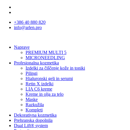
+386 40 880 820
info@arlen.pro
Naprave
PREMIUM MULTI 5
MICRONEEDLING
Profesionalna kozmetika
Izdelki za čiščenje kože in toniki
Pilingi
Hialuronski geli in serumi
Retin X izdelki
LIA C6 kreme
Kreme in olja za telo
Maske
Razkužila
Kompleti
Dekorativna kozmetika
Prehranska dopolnila
Dual Lift® system